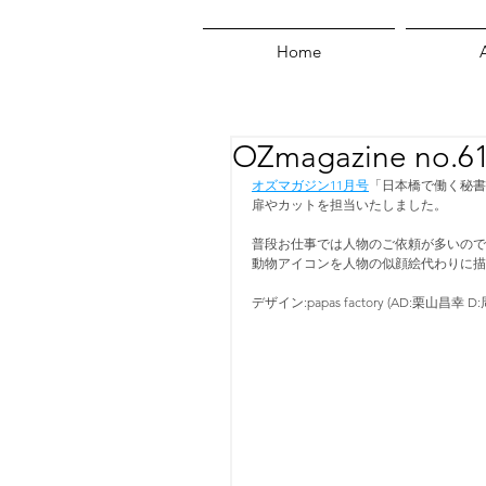
Home
OZmagazine no
オズマガジン11月号
「日本橋で働く秘書
扉やカットを担当いたしました。
普段お仕事では人物のご依頼が多いので
動物アイコンを人物の似顔絵代わりに描
デザイン:papas factory (AD:栗山昌幸 D