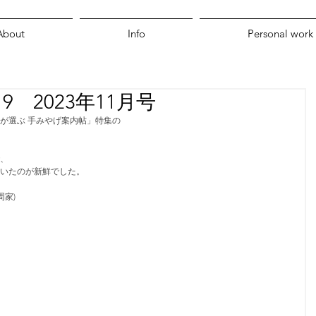
About
Info
Personal work
.619 2023年11月号
が選ぶ 手みやげ案内帖」特集の
、
いたのが新鮮でした。
:周家)